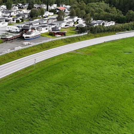
s
Kontakt oss
Gamle Festavegen 30, 7340 OPPDAL
turist@oppdal.com
+47 484 64 241
+47 413 39 130
+47 401 99 109
 Direktetelefon til kroa. 
Besvares kun i kroa åpningstider. Take 
away m.m.