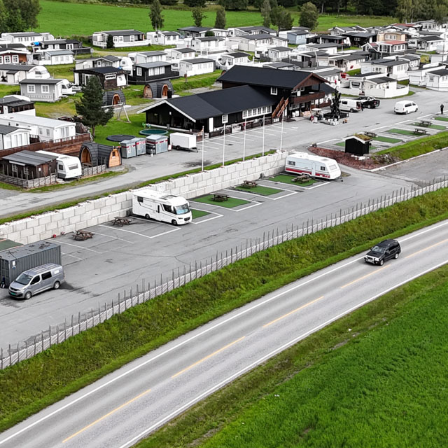
Velkommen til os
Book
Linker
Hjem
Kro/pub
Arrangement
Galleri
Om oss
Utleie
Kontakt