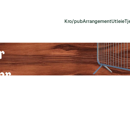
Kro/pub
Arrangement
Utleie
Tj