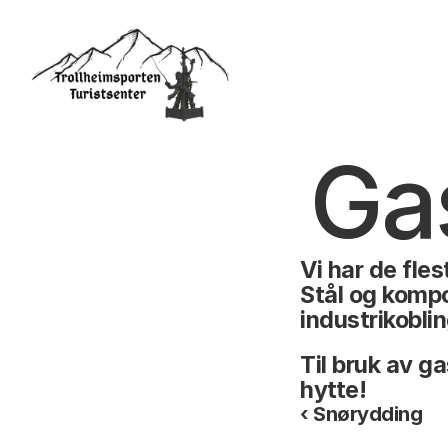
Ga
Vi har de fles
Stål og kompo
industrikoblin
Til bruk av g
hytte!
‹ Snørydding